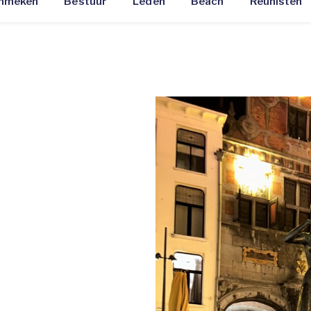
Emmeken
Bestuur
Leden
Beach
Reünisten