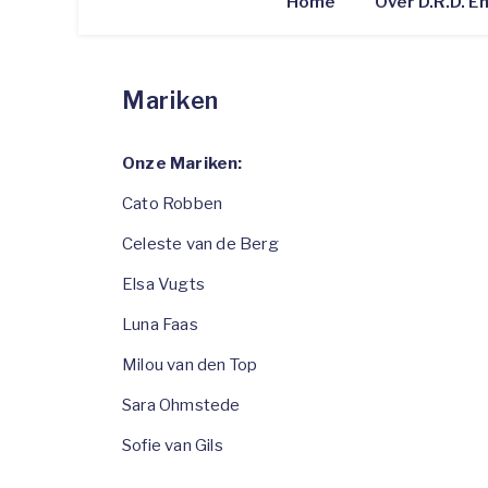
Home
Over D.R.D. 
Mariken
Onze Mariken:
Cato Robben
Celeste van de Berg
Elsa Vugts
Luna Faas
Milou van den Top
Sara Ohmstede
Sofie van Gils